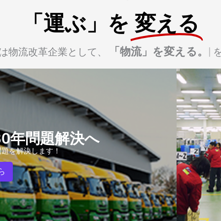
「運ぶ」を
変える
「物流」を変える。
は物流改革企業として、
30年問題解決へ
問題を解決します！
ら