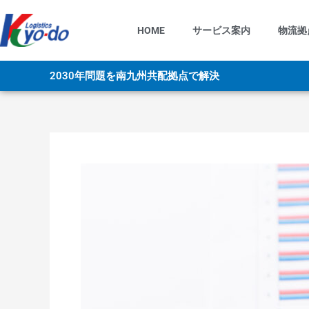
内
容
HOME
サービス案内
物流拠
を
ス
キ
2030年問題を南九州共配拠点で解決
ッ
プ