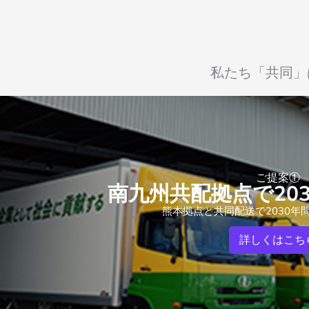
私たち「共同」
ご提案①
南九州共配拠点で20
熊本拠点と共同配送で2030年
詳しくはこち