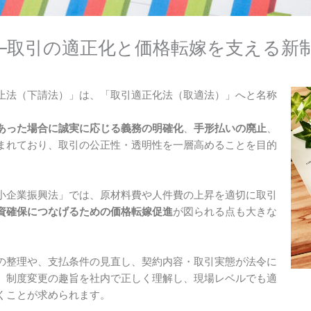
―取引の適正化と価格転嫁を支える新
止法（下請法）」は、「取引適正化法（取適法）」へと名称
あった場合に誠実に応じる義務の明確化
、
手形払いの廃止
、
まれており、取引の公正性・透明性を一層高めることを目的
小企業振興法」では、原材料費や人件費の上昇を適切に取引
資確保につなげるための価格転嫁促進
が図られる点も大きな
の整理や、支払条件の見直し、契約内容・取引実態が法令に
、制度変更の趣旨を社内で正しく理解し、現場レベルでも適
くことが求められます。