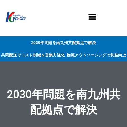
内
容
を
ス
キ
ッ
プ
2030年問題を南九州共配拠点で解決
共同配送でコスト削減＆営業力強化
物流アウトソーシングで利益向上
2030年問題を南九州共
配拠点で解決