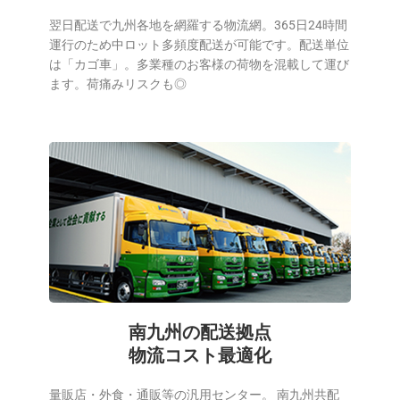
翌日配送で九州各地を網羅する物流網。365日24時間
運行のため中ロット多頻度配送が可能です。配送単位
は「カゴ車」。多業種のお客様の荷物を混載して運び
ます。荷痛みリスクも◎
南九州の配送拠点
物流コスト最適化
量販店・外食・通販等の汎用センター。 南九州共配