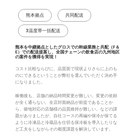
熊本拠点
共同配送
3温度帯一括配送
熊本を中継拠点としたグロスでの幹線業務と共配（F＆
E）での配送提案し、全国チェーンの飲食店の九州地区
の案件を獲得を実現！
コスト比較ならびに、品質面で現状よりさらに上のも
のにできるということが弊社を選んでいただく決め手
になりました。
稼働後も、店舗の納品時間変更が難しい。変更の依頼
が全く通らない。全店対面納品が前提であることか
ら、僻地対応の店舗様の品質維持が難しい。などの課
題がありましたが、自社コースの再編や保冷が保てる
ように冷凍品と冷蔵品を仕切る保冷板を導入したりな
ど工夫をしながらその都度課題を解決しています。