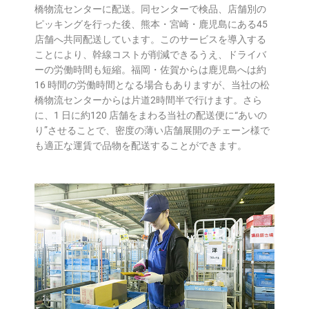
橋物流センターに配送。同センターで検品、店舗別の
ピッキングを⾏った後、熊本・宮崎・⿅児島にある45
店舗へ共同配送しています。このサービスを導⼊する
ことにより、幹線コストが削減できるうえ、ドライバ
ーの労働時間も短縮。福岡・佐賀からは⿅児島へは約
16 時間の労働時間となる場合もありますが、当社の松
橋物流センターからは片道2時間半で行けます。さら
に、1 ⽇に約120 店舗をまわる当社の配送便に“あいの
り”させることで、密度の薄い店舗展開のチェーン様で
も適正な運賃で品物を配送することができます。