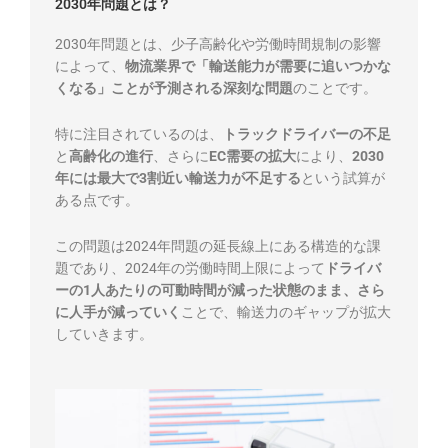
2030年問題とは？
2030年問題とは、少子高齢化や労働時間規制の影響
によって、
物流業界で「輸送能力が需要に追いつかな
くなる」ことが予測される深刻な問題
のことです。
特に注目されているのは、
トラックドライバーの不足
と
高齢化の進行
、さらに
EC需要の拡大
により、
2030
年には最大で3割近い輸送力が不足する
という試算が
ある点です。
この問題は2024年問題の延長線上にある構造的な課
題であり、2024年の労働時間上限によって
ドライバ
ーの1人あたりの可動時間が減った状態のまま、さら
に人手が減っていく
ことで、輸送力のギャップが拡大
していきます。