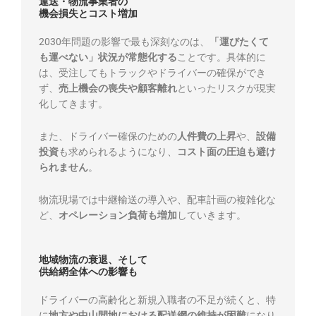
運送・物流事業者の
機会損失とコスト増加
2030年問題の影響で最も深刻なのは、
「運びたくて
も運べない」状況が常態化する
ことです。具体的に
は、受注してもトラックやドライバーの確保ができ
ず、
売上機会の喪失や顧客離れ
といったリスクが現実
化してきます。
また、ドライバー確保のための
人件費の上昇
や、
設備
投資
も求められるようになり、
コスト面の圧迫も避け
られません
。
物流現場では中継輸送の導入や、配車計画の複雑化な
ど、
オペレーション負荷も増加
していきます。
地域物流の衰退、そして
供給網全体への影響も
ドライバーの高齢化と新規入職者の不足が続くと、特
に
地方や中山間地における配送網の維持が困難
になり